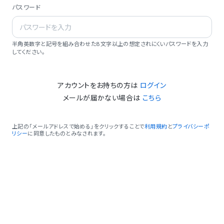
パスワード
半角英数字と記号を組み合わせた8文字以上の想定されにくいパスワードを入力
してください。
アカウントをお持ちの方は
ログイン
メールが届かない場合は
こちら
上記の「メールアドレスで始める」をクリックすることで
利用規約
と
プライバシーポ
リシー
に同意したものとみなされます。