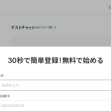
S
テストチャット
合計タスク数：0
30秒で簡単登録！
無料で始める
**Yoom株式会社は、ビジネスオートメーションSaaS
API・RPA・OCRなどの技術をノーコードで組み合
作業やデスクワークを自動化するサービスを提供して
名前
### 事業内容
- **主力プロダクト「Yoom」**: SaaS連携デ
メール対応、請求書処理、日報作成などの業務を自動
を重視し、セールスからバックオフィスまで対応。
電話番号
- **実績**: 国内利用社数20,000社超、直近成
成長。
- **強み**: すべての自動化技術を1プラットフォ