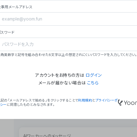
ョン（週2回以上デプロイ）。
仕事用メールアドレス
### ミッション・ビジョン
- **ミッション**: 「We Make Time」 – 
自由に。
パスワード
- **ビジョン**: 「Global Business Autom
売上1,000億円規模の事業構築。
### 会社概要
半角英数字と記号を組み合わせた8文字以上の想定されにくいパスワードを入力してください。
- **代表者**: 波戸﨑 駿（代表取締役）。
アカウントをお持ちの方は
ログイン
メールが届かない場合は
こちら
上記の「メールアドレスで始める」をクリックすることで
利用規約
と
プライバシーポ
リシー
に同意したものとみなされます。