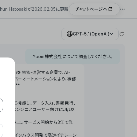
チャットページへ
hun Hatosakiが2026.02.05に更新
GPT-5.1(OpenAI)
Yoom株式会社について調査してください。
「Yoom」を開発・運営する企業で、AI・
わせたハイパーオートメーションにより、事務
います。**
ータベースとして機能し、データ入力、書類発行、
化。非エンジニアユーザー向けにUI/UX
長率300%以上。サービス開始から3年で急
ームで完結。インハウス開発で高速イテレーシ