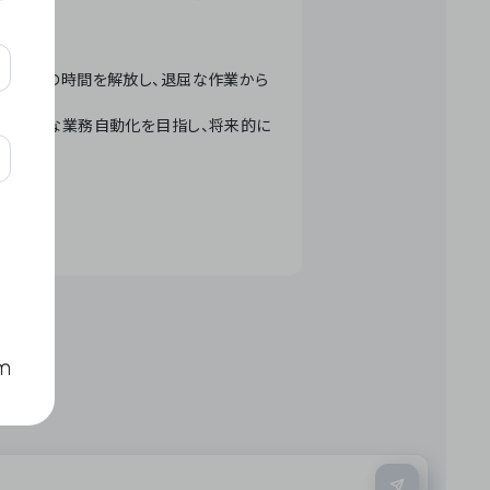
テクノロジーで人々の時間を解放し、退屈な作業から
ation」 – 世界的な業務自動化を目指し、将来的に