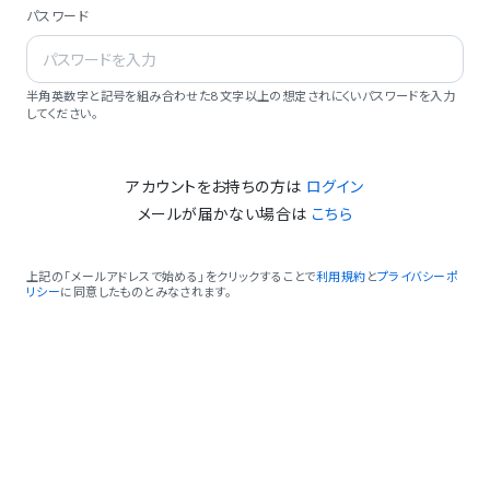
パスワード
半角英数字と記号を組み合わせた8文字以上の想定されにくいパスワードを入力
してください。
アカウントをお持ちの方は
ログイン
メールが届かない場合は
こちら
上記の「メールアドレスで始める」をクリックすることで
利用規約
と
プライバシーポ
リシー
に同意したものとみなされます。