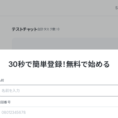
S
テストチャット
合計タスク数：0
30秒で簡単登録！
無料で始める
**Yoom株式会社は、ビジネスオートメーションSaaS
API・RPA・OCRなどの技術をノーコードで組み合
作業やデスクワークを自動化するサービスを提供して
名前
### 事業内容
- **主力プロダクト「Yoom」**: SaaS連携デ
メール対応、請求書処理、日報作成などの業務を自動
を重視し、セールスからバックオフィスまで対応。
電話番号
- **実績**: 国内利用社数20,000社超、直近成
成長。
- **強み**: すべての自動化技術を1プラットフォ