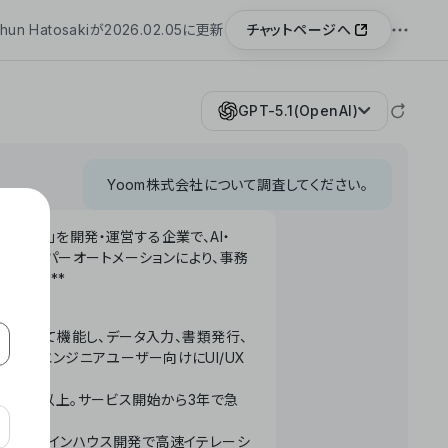
チャットページへ
hun Hatosakiが2026.02.05に更新
GPT-5.1(OpenAI)
Yoom株式会社について調査してください。
「Yoom」を開発・運営する企業で、AI・
わせたハイパーオートメーションにより、事務
います。**
ータベースとして機能し、データ入力、書類発行、
化。非エンジニアユーザー向けにUI/UX
長率300%以上。サービス開始から3年で急
ームで完結。インハウス開発で高速イテレーシ