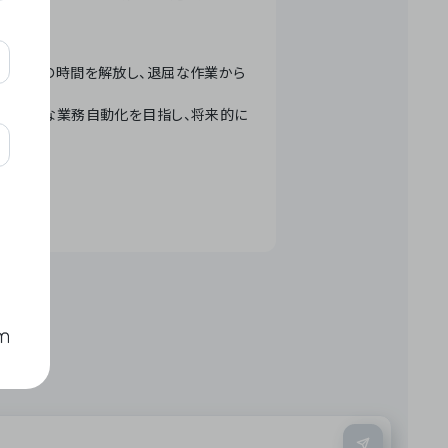
テクノロジーで人々の時間を解放し、退屈な作業から
ation」 – 世界的な業務自動化を目指し、将来的に