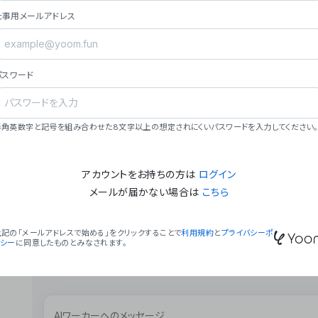
ョン（週2回以上デプロイ）。
仕事用メールアドレス
### ミッション・ビジョン
- **ミッション**: 「We Make Time」 – 
自由に。
パスワード
- **ビジョン**: 「Global Business Autom
売上1,000億円規模の事業構築。
### 会社概要
半角英数字と記号を組み合わせた8文字以上の想定されにくいパスワードを入力してください。
- **代表者**: 波戸﨑 駿（代表取締役）。
アカウントをお持ちの方は
ログイン
メールが届かない場合は
こちら
上記の「メールアドレスで始める」をクリックすることで
利用規約
と
プライバシーポ
リシー
に同意したものとみなされます。