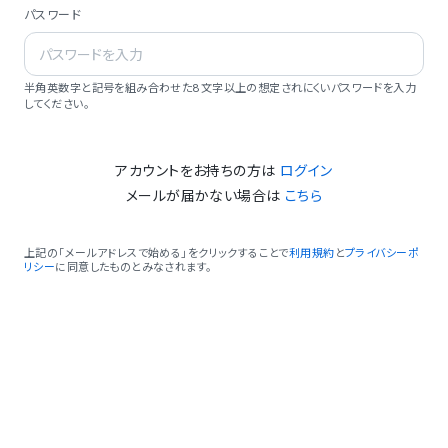
パスワード
半角英数字と記号を組み合わせた8文字以上の想定されにくいパスワードを入力
してください。
アカウントをお持ちの方は
ログイン
メールが届かない場合は
こちら
上記の「メールアドレスで始める」をクリックすることで
利用規約
と
プライバシーポ
リシー
に同意したものとみなされます。