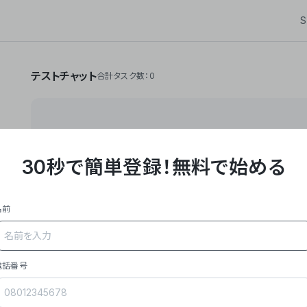
S
テストチャット
合計タスク数：0
30秒で簡単登録！
無料で始める
**Yoom株式会社は、ビジネスオートメーションSaaS
API・RPA・OCRなどの技術をノーコードで組み合
作業やデスクワークを自動化するサービスを提供して
名前
### 事業内容
- **主力プロダクト「Yoom」**: SaaS連携デ
メール対応、請求書処理、日報作成などの業務を自動
を重視し、セールスからバックオフィスまで対応。
電話番号
- **実績**: 国内利用社数20,000社超、直近成
成長。
- **強み**: すべての自動化技術を1プラットフォ