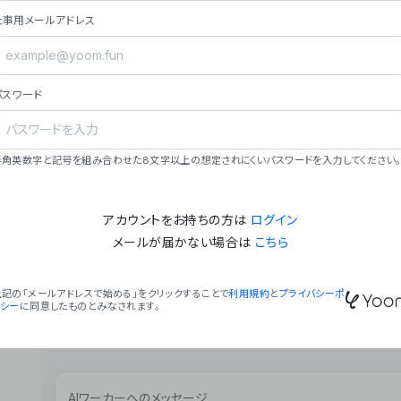
ョン（週2回以上デプロイ）。
仕事用メールアドレス
### ミッション・ビジョン
- **ミッション**: 「We Make Time」 – 
自由に。
パスワード
- **ビジョン**: 「Global Business Autom
売上1,000億円規模の事業構築。
### 会社概要
半角英数字と記号を組み合わせた8文字以上の想定されにくいパスワードを入力してください。
- **代表者**: 波戸﨑 駿（代表取締役）。
アカウントをお持ちの方は
ログイン
メールが届かない場合は
こちら
上記の「メールアドレスで始める」をクリックすることで
利用規約
と
プライバシーポ
リシー
に同意したものとみなされます。