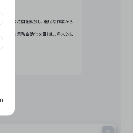
テクノロジーで人々の時間を解放し、退屈な作業から
ation」 – 世界的な業務自動化を目指し、将来的に