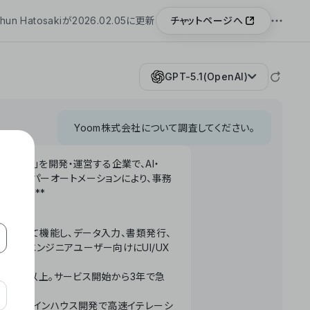
チャットページへ
hun Hatosakiが2026.02.05に更新
GPT-5.1(OpenAI)
Yoom株式会社について調査してください。
「Yoom」を開発・運営する企業で、AI・
わせたハイパーオートメーションにより、事務
います。**
ータベースとして機能し、データ入力、書類発行、
化。非エンジニアユーザー向けにUI/UX
長率300%以上。サービス開始から3年で急
ームで完結。インハウス開発で高速イテレーシ