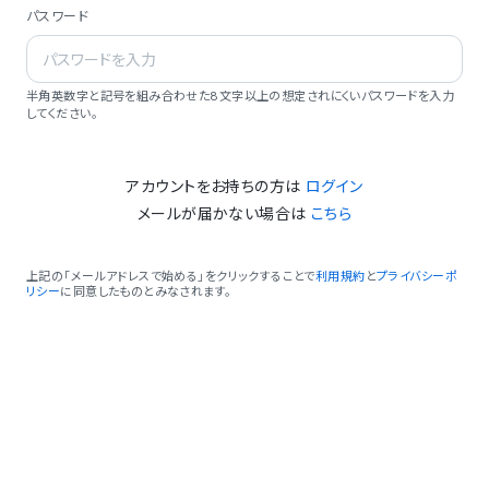
パスワード
半角英数字と記号を組み合わせた8文字以上の想定されにくいパスワードを入力
してください。
アカウントをお持ちの方は
ログイン
メールが届かない場合は
こちら
上記の「メールアドレスで始める」をクリックすることで
利用規約
と
プライバシーポ
リシー
に同意したものとみなされます。