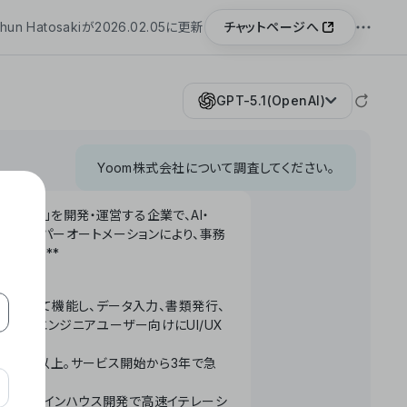
チャットページへ
hun Hatosakiが2026.02.05に更新
GPT-5.1(OpenAI)
Yoom株式会社について調査してください。
「Yoom」を開発・運営する企業で、AI・
わせたハイパーオートメーションにより、事務
います。**
ータベースとして機能し、データ入力、書類発行、
化。非エンジニアユーザー向けにUI/UX
長率300%以上。サービス開始から3年で急
ームで完結。インハウス開発で高速イテレーシ