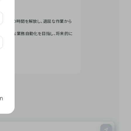
テクノロジーで人々の時間を解放し、退屈な作業から
ation」 – 世界的な業務自動化を目指し、将来的に