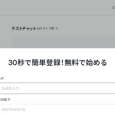
S
テストチャット
合計タスク数：0
30秒で簡単登録！
無料で始める
**Yoom株式会社は、ビジネスオートメーションSaaS
API・RPA・OCRなどの技術をノーコードで組み合
作業やデスクワークを自動化するサービスを提供して
名前
### 事業内容
- **主力プロダクト「Yoom」**: SaaS連携デ
メール対応、請求書処理、日報作成などの業務を自動
を重視し、セールスからバックオフィスまで対応。
電話番号
- **実績**: 国内利用社数20,000社超、直近成
成長。
- **強み**: すべての自動化技術を1プラットフォ