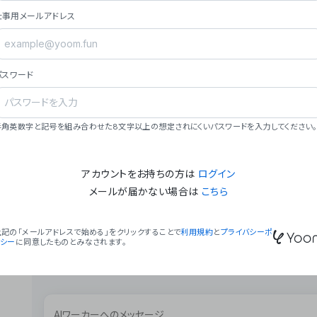
ョン（週2回以上デプロイ）。
仕事用メールアドレス
### ミッション・ビジョン
- **ミッション**: 「We Make Time」 – 
自由に。
パスワード
- **ビジョン**: 「Global Business Autom
売上1,000億円規模の事業構築。
### 会社概要
半角英数字と記号を組み合わせた8文字以上の想定されにくいパスワードを入力してください。
- **代表者**: 波戸﨑 駿（代表取締役）。
アカウントをお持ちの方は
ログイン
メールが届かない場合は
こちら
上記の「メールアドレスで始める」をクリックすることで
利用規約
と
プライバシーポ
リシー
に同意したものとみなされます。