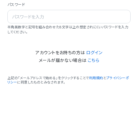
パスワード
半角英数字と記号を組み合わせた8文字以上の想定されにくいパスワードを入力
してください。
アカウントをお持ちの方は
ログイン
メールが届かない場合は
こちら
上記の「メールアドレスで始める」をクリックすることで
利用規約
と
プライバシーポ
リシー
に同意したものとみなされます。