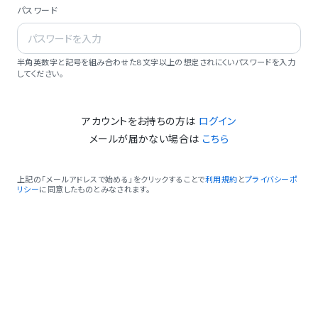
パスワード
半角英数字と記号を組み合わせた8文字以上の想定されにくいパスワードを入力
してください。
アカウントをお持ちの方は
ログイン
メールが届かない場合は
こちら
上記の「メールアドレスで始める」をクリックすることで
利用規約
と
プライバシーポ
リシー
に同意したものとみなされます。