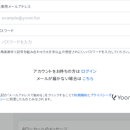
ョン（週2回以上デプロイ）。
仕事用メールアドレス
### ミッション・ビジョン
- **ミッション**: 「We Make Time」 – 
自由に。
パスワード
- **ビジョン**: 「Global Business Autom
売上1,000億円規模の事業構築。
### 会社概要
半角英数字と記号を組み合わせた8文字以上の想定されにくいパスワードを入力してください。
- **代表者**: 波戸﨑 駿（代表取締役）。
アカウントをお持ちの方は
ログイン
メールが届かない場合は
こちら
上記の「メールアドレスで始める」をクリックすることで
利用規約
と
プライバシーポ
リシー
に同意したものとみなされます。