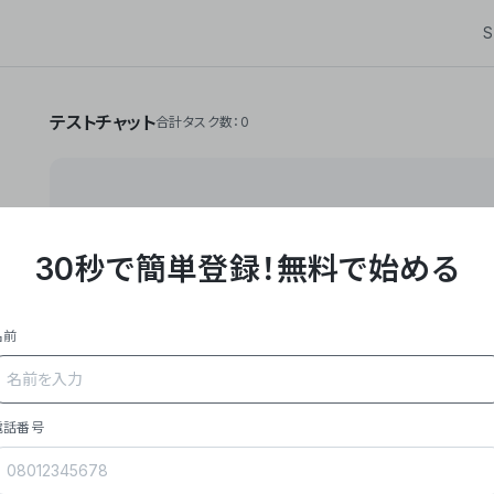
S
テストチャット
合計タスク数：0
30秒で簡単登録！
無料で始める
**Yoom株式会社は、ビジネスオートメーションSaaS
API・RPA・OCRなどの技術をノーコードで組み合
作業やデスクワークを自動化するサービスを提供して
名前
### 事業内容
- **主力プロダクト「Yoom」**: SaaS連携デ
メール対応、請求書処理、日報作成などの業務を自動
を重視し、セールスからバックオフィスまで対応。
電話番号
- **実績**: 国内利用社数20,000社超、直近成
成長。
- **強み**: すべての自動化技術を1プラットフォ