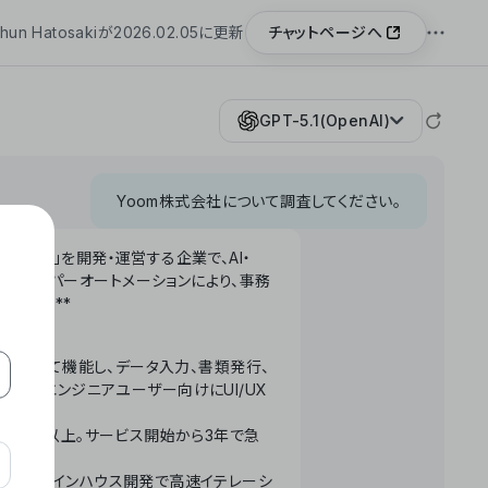
チャットページへ
hun Hatosakiが2026.02.05に更新
GPT-5.1(OpenAI)
Yoom株式会社について調査してください。
「Yoom」を開発・運営する企業で、AI・
わせたハイパーオートメーションにより、事務
います。**
ータベースとして機能し、データ入力、書類発行、
化。非エンジニアユーザー向けにUI/UX
長率300%以上。サービス開始から3年で急
ームで完結。インハウス開発で高速イテレーシ