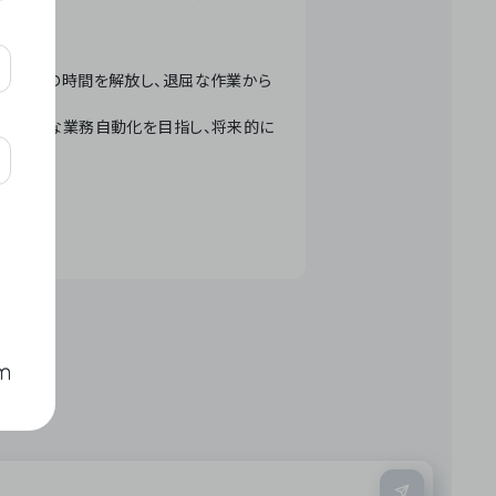
テクノロジーで人々の時間を解放し、退屈な作業から
ation」 – 世界的な業務自動化を目指し、将来的に