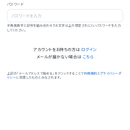
パスワード
半角英数字と記号を組み合わせた8文字以上の想定されにくいパスワードを入力
してください。
アカウントをお持ちの方は
ログイン
メールが届かない場合は
こちら
上記の「メールアドレスで始める」をクリックすることで
利用規約
と
プライバシーポ
リシー
に同意したものとみなされます。