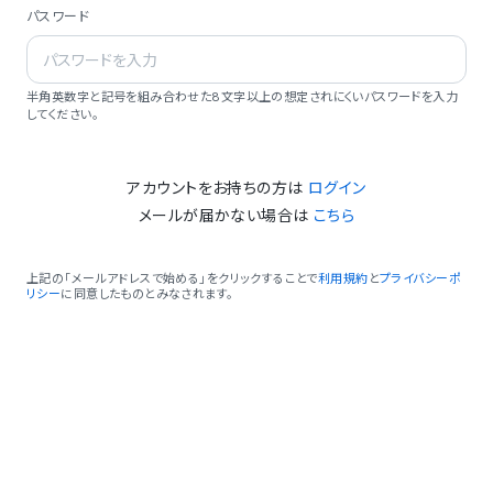
パスワード
半角英数字と記号を組み合わせた8文字以上の想定されにくいパスワードを入力
してください。
アカウントをお持ちの方は
ログイン
メールが届かない場合は
こちら
上記の「メールアドレスで始める」をクリックすることで
利用規約
と
プライバシーポ
リシー
に同意したものとみなされます。