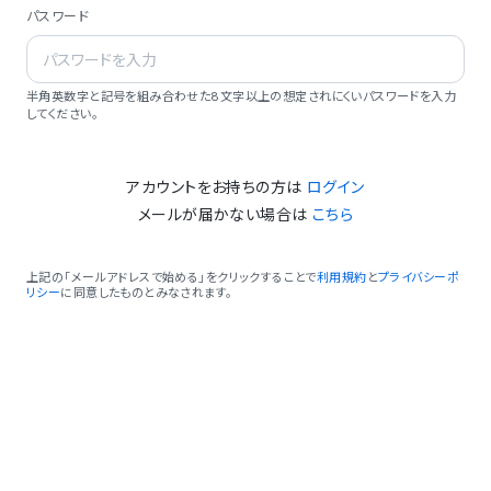
パスワード
半角英数字と記号を組み合わせた8文字以上の想定されにくいパスワードを入力
してください。
アカウントをお持ちの方は
ログイン
メールが届かない場合は
こちら
上記の「メールアドレスで始める」をクリックすることで
利用規約
と
プライバシーポ
リシー
に同意したものとみなされます。