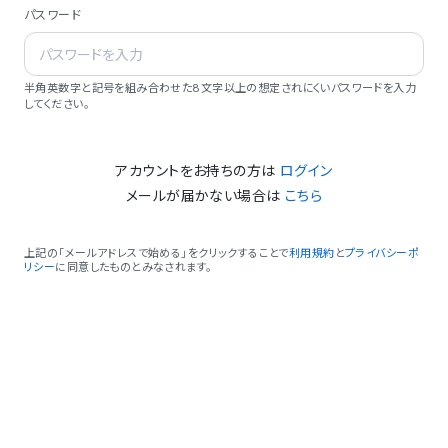
パスワード
半角英数字と記号を組み合わせた8文字以上の想定されにくいパスワードを入力
してください。
アカウントをお持ちの方は
ログイン
メールが届かない場合は
こちら
上記の「メールアドレスで始める」をクリックすることで
利用規約
と
プライバシーポ
リシー
に同意したものとみなされます。