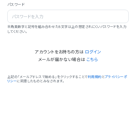
パスワード
半角英数字と記号を組み合わせた8文字以上の想定されにくいパスワードを入力
してください。
アカウントをお持ちの方は
ログイン
メールが届かない場合は
こちら
上記の「メールアドレスで始める」をクリックすることで
利用規約
と
プライバシーポ
リシー
に同意したものとみなされます。