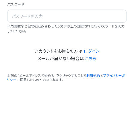
パスワード
半角英数字と記号を組み合わせた8文字以上の想定されにくいパスワードを入力
してください。
アカウントをお持ちの方は
ログイン
メールが届かない場合は
こちら
上記の「メールアドレスで始める」をクリックすることで
利用規約
と
プライバシーポ
リシー
に同意したものとみなされます。