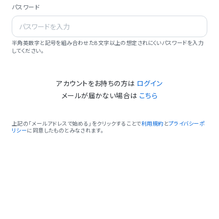
パスワード
半角英数字と記号を組み合わせた8文字以上の想定されにくいパスワードを入力
してください。
アカウントをお持ちの方は
ログイン
メールが届かない場合は
こちら
上記の「メールアドレスで始める」をクリックすることで
利用規約
と
プライバシーポ
リシー
に同意したものとみなされます。