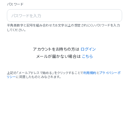
パスワード
半角英数字と記号を組み合わせた8文字以上の想定されにくいパスワードを入力
してください。
アカウントをお持ちの方は
ログイン
メールが届かない場合は
こちら
上記の「メールアドレスで始める」をクリックすることで
利用規約
と
プライバシーポ
リシー
に同意したものとみなされます。