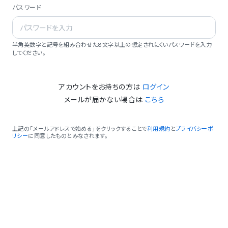
パスワード
半角英数字と記号を組み合わせた8文字以上の想定されにくいパスワードを入力
してください。
アカウントをお持ちの方は
ログイン
メールが届かない場合は
こちら
上記の「メールアドレスで始める」をクリックすることで
利用規約
と
プライバシーポ
リシー
に同意したものとみなされます。