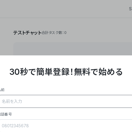
S
テストチャット
合計タスク数：0
30秒で簡単登録！
無料で始める
**Yoom株式会社は、ビジネスオートメーションSaaS
API・RPA・OCRなどの技術をノーコードで組み合
作業やデスクワークを自動化するサービスを提供して
名前
### 事業内容
- **主力プロダクト「Yoom」**: SaaS連携デ
メール対応、請求書処理、日報作成などの業務を自動
を重視し、セールスからバックオフィスまで対応。
電話番号
- **実績**: 国内利用社数20,000社超、直近成
成長。
- **強み**: すべての自動化技術を1プラットフォ