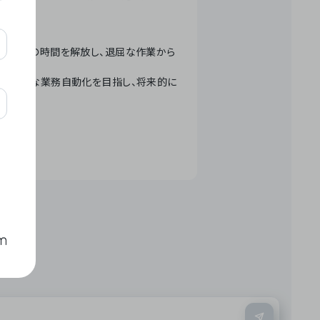
テクノロジーで人々の時間を解放し、退屈な作業から
ation」 – 世界的な業務自動化を目指し、将来的に