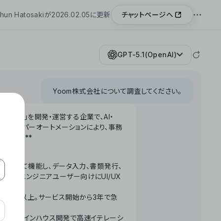
チャットページへ
hun Hatosakiが2026.02.05に更新
GPT-5.1(OpenAI)
Yoom株式会社について調査してください。
「Yoom」を開発・運営する企業で、AI・
わせたハイパーオートメーションにより、事務
います。**
ータベースとして機能し、データ入力、書類発行、
化。非エンジニアユーザー向けにUI/UX
長率300%以上。サービス開始から3年で急
ームで完結。インハウス開発で高速イテレーシ