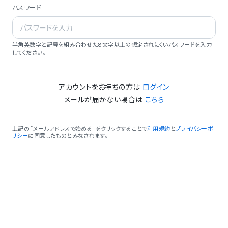
パスワード
半角英数字と記号を組み合わせた8文字以上の想定されにくいパスワードを入力
してください。
アカウントをお持ちの方は
ログイン
メールが届かない場合は
こちら
上記の「メールアドレスで始める」をクリックすることで
利用規約
と
プライバシーポ
リシー
に同意したものとみなされます。