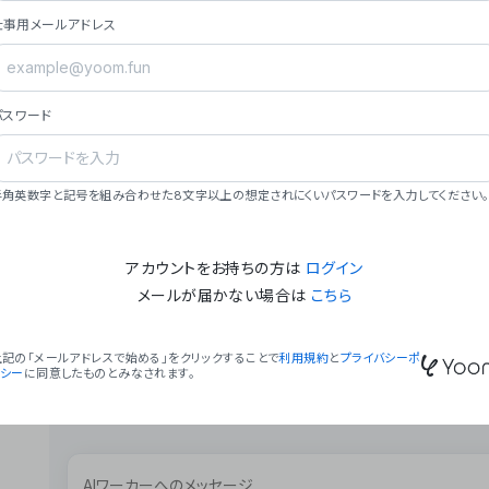
ョン（週2回以上デプロイ）。
仕事用メールアドレス
### ミッション・ビジョン
- **ミッション**: 「We Make Time」 – 
自由に。
パスワード
- **ビジョン**: 「Global Business Autom
売上1,000億円規模の事業構築。
### 会社概要
半角英数字と記号を組み合わせた8文字以上の想定されにくいパスワードを入力してください。
- **代表者**: 波戸﨑 駿（代表取締役）。
アカウントをお持ちの方は
ログイン
メールが届かない場合は
こちら
上記の「メールアドレスで始める」をクリックすることで
利用規約
と
プライバシーポ
リシー
に同意したものとみなされます。