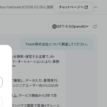
チャットページへ
hun Hatosakiが2026.02.05に更新
GPT-5.1(OpenAI)
Yoom株式会社について調査してください。
「Yoom」を開発・運営する企業で、AI・
わせたハイパーオートメーションにより、事務
います。**
ータベースとして機能し、データ入力、書類発行、
化。非エンジニアユーザー向けにUI/UX
長率300%以上。サービス開始から3年で急
ームで完結。インハウス開発で高速イテレーシ