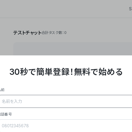
S
テストチャット
合計タスク数：0
30秒で簡単登録！
無料で始める
**Yoom株式会社は、ビジネスオートメーションSaaS
API・RPA・OCRなどの技術をノーコードで組み合
作業やデスクワークを自動化するサービスを提供して
名前
### 事業内容
- **主力プロダクト「Yoom」**: SaaS連携デ
メール対応、請求書処理、日報作成などの業務を自動
を重視し、セールスからバックオフィスまで対応。
電話番号
- **実績**: 国内利用社数20,000社超、直近成
成長。
- **強み**: すべての自動化技術を1プラットフォ