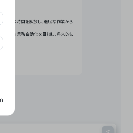
テクノロジーで人々の時間を解放し、退屈な作業から
ation」 – 世界的な業務自動化を目指し、将来的に