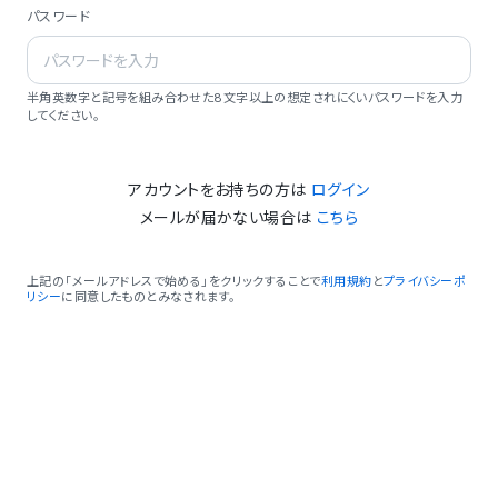
パスワード
半角英数字と記号を組み合わせた8文字以上の想定されにくいパスワードを入力
してください。
アカウントをお持ちの方は
ログイン
メールが届かない場合は
こちら
上記の「メールアドレスで始める」をクリックすることで
利用規約
と
プライバシーポ
リシー
に同意したものとみなされます。