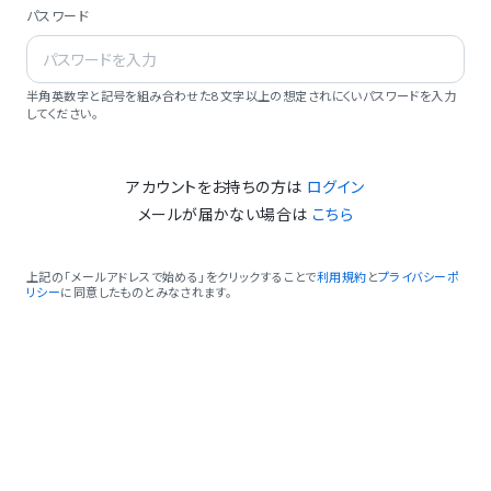
パスワード
半角英数字と記号を組み合わせた8文字以上の想定されにくいパスワードを入力
してください。
アカウントをお持ちの方は
ログイン
メールが届かない場合は
こちら
上記の「メールアドレスで始める」をクリックすることで
利用規約
と
プライバシーポ
リシー
に同意したものとみなされます。