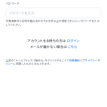
パスワード
半角英数字と記号を組み合わせた8文字以上の想定されにくいパスワードを入力
してください。
アカウントをお持ちの方は
ログイン
メールが届かない場合は
こちら
上記の「メールアドレスで始める」をクリックすることで
利用規約
と
プライバシーポ
リシー
に同意したものとみなされます。