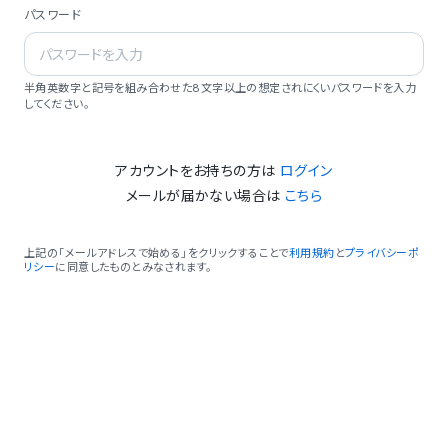
パスワード
半角英数字と記号を組み合わせた8文字以上の想定されにくいパスワードを入力
してください。
アカウントをお持ちの方は
ログイン
メールが届かない場合は
こちら
上記の「メールアドレスで始める」をクリックすることで
利用規約
と
プライバシーポ
リシー
に同意したものとみなされます。