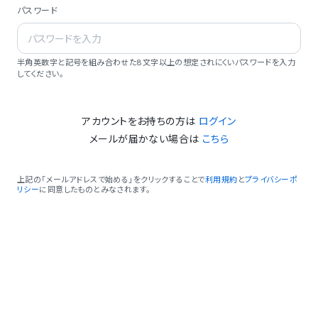
パスワード
半角英数字と記号を組み合わせた8文字以上の想定されにくいパスワードを入力
してください。
アカウントをお持ちの方は
ログイン
メールが届かない場合は
こちら
上記の「メールアドレスで始める」をクリックすることで
利用規約
と
プライバシーポ
リシー
に同意したものとみなされます。