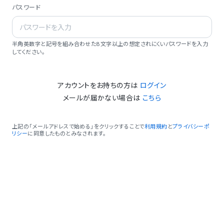
パスワード
半角英数字と記号を組み合わせた8文字以上の想定されにくいパスワードを入力
してください。
アカウントをお持ちの方は
ログイン
メールが届かない場合は
こちら
上記の「メールアドレスで始める」をクリックすることで
利用規約
と
プライバシーポ
リシー
に同意したものとみなされます。