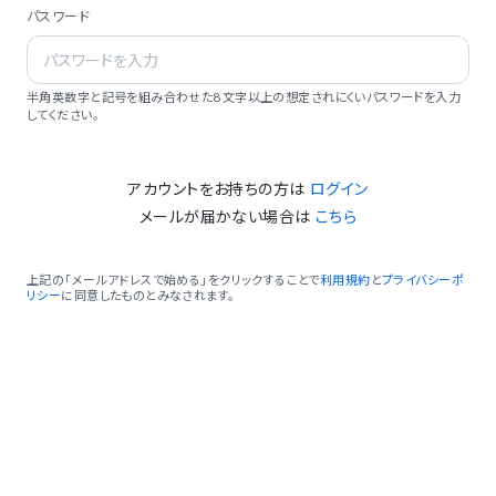
パスワード
半角英数字と記号を組み合わせた8文字以上の想定されにくいパスワードを入力
してください。
アカウントをお持ちの方は
ログイン
メールが届かない場合は
こちら
上記の「メールアドレスで始める」をクリックすることで
利用規約
と
プライバシーポ
リシー
に同意したものとみなされます。