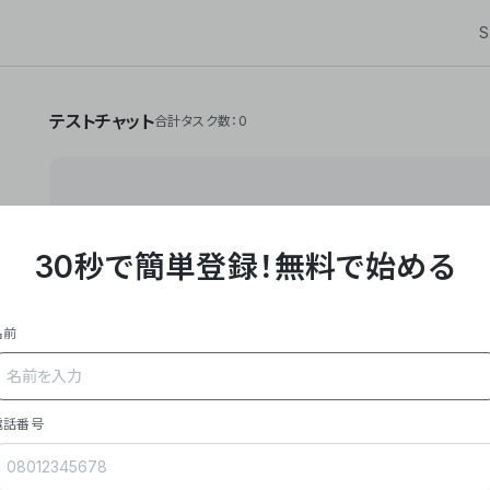
S
テストチャット
合計タスク数：0
30秒で簡単登録！
無料で始める
**Yoom株式会社は、ビジネスオートメーションSaaS
API・RPA・OCRなどの技術をノーコードで組み合
作業やデスクワークを自動化するサービスを提供して
名前
### 事業内容
- **主力プロダクト「Yoom」**: SaaS連携デ
メール対応、請求書処理、日報作成などの業務を自動
を重視し、セールスからバックオフィスまで対応。
電話番号
- **実績**: 国内利用社数20,000社超、直近成
成長。
- **強み**: すべての自動化技術を1プラットフォ