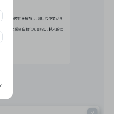
テクノロジーで人々の時間を解放し、退屈な作業から
ation」 – 世界的な業務自動化を目指し、将来的に