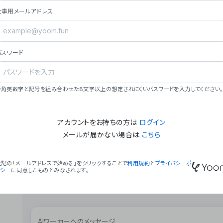
ョン（週2回以上デプロイ）。
仕事用メールアドレス
### ミッション・ビジョン
- **ミッション**: 「We Make Time」 – 
自由に。
パスワード
- **ビジョン**: 「Global Business Autom
売上1,000億円規模の事業構築。
### 会社概要
半角英数字と記号を組み合わせた8文字以上の想定されにくいパスワードを入力してください。
- **代表者**: 波戸﨑 駿（代表取締役）。
アカウントをお持ちの方は
ログイン
メールが届かない場合は
こちら
上記の「メールアドレスで始める」をクリックすることで
利用規約
と
プライバシーポ
リシー
に同意したものとみなされます。