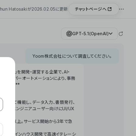
チャットページへ
hun Hatosakiが2026.02.05に更新
GPT-5.1(OpenAI)
Yoom株式会社について調査してください。
「Yoom」を開発・運営する企業で、AI・
わせたハイパーオートメーションにより、事務
います。**
ータベースとして機能し、データ入力、書類発行、
化。非エンジニアユーザー向けにUI/UX
長率300%以上。サービス開始から3年で急
ームで完結。インハウス開発で高速イテレーシ