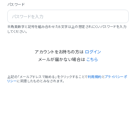
パスワード
半角英数字と記号を組み合わせた8文字以上の想定されにくいパスワードを入力
してください。
アカウントをお持ちの方は
ログイン
メールが届かない場合は
こちら
上記の「メールアドレスで始める」をクリックすることで
利用規約
と
プライバシーポ
リシー
に同意したものとみなされます。