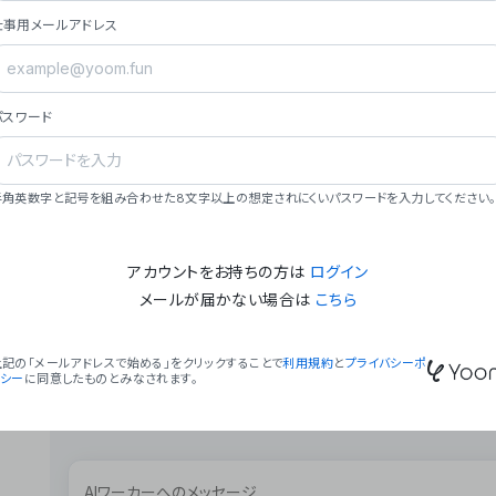
ョン（週2回以上デプロイ）。
仕事用メールアドレス
### ミッション・ビジョン
- **ミッション**: 「We Make Time」 – 
自由に。
パスワード
- **ビジョン**: 「Global Business Autom
売上1,000億円規模の事業構築。
### 会社概要
半角英数字と記号を組み合わせた8文字以上の想定されにくいパスワードを入力してください。
- **代表者**: 波戸﨑 駿（代表取締役）。
アカウントをお持ちの方は
ログイン
メールが届かない場合は
こちら
上記の「メールアドレスで始める」をクリックすることで
利用規約
と
プライバシーポ
リシー
に同意したものとみなされます。