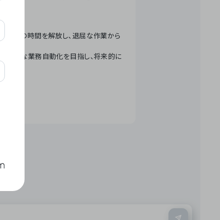
テクノロジーで人々の時間を解放し、退屈な作業から
ation」 – 世界的な業務自動化を目指し、将来的に