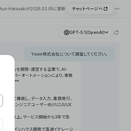
チャットページへ
hun Hatosakiが2026.02.05に更新
GPT-5.1(OpenAI)
Yoom株式会社について調査してください。
「Yoom」を開発・運営する企業で、AI・
わせたハイパーオートメーションにより、事務
います。**
ータベースとして機能し、データ入力、書類発行、
化。非エンジニアユーザー向けにUI/UX
長率300%以上。サービス開始から3年で急
ームで完結。インハウス開発で高速イテレーシ