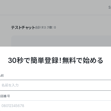
S
テストチャット
合計タスク数：0
30秒で簡単登録！
無料で始める
**Yoom株式会社は、ビジネスオートメーションSaaS
API・RPA・OCRなどの技術をノーコードで組み合
作業やデスクワークを自動化するサービスを提供して
名前
### 事業内容
- **主力プロダクト「Yoom」**: SaaS連携デ
メール対応、請求書処理、日報作成などの業務を自動
を重視し、セールスからバックオフィスまで対応。
電話番号
- **実績**: 国内利用社数20,000社超、直近成
成長。
- **強み**: すべての自動化技術を1プラットフォ