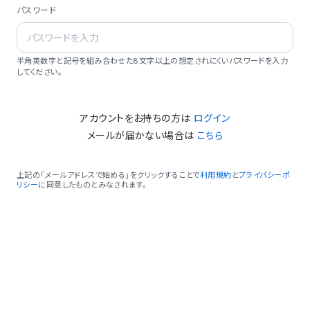
パスワード
半角英数字と記号を組み合わせた8文字以上の想定されにくいパスワードを入力
してください。
アカウントをお持ちの方は
ログイン
メールが届かない場合は
こちら
上記の「メールアドレスで始める」をクリックすることで
利用規約
と
プライバシーポ
リシー
に同意したものとみなされます。