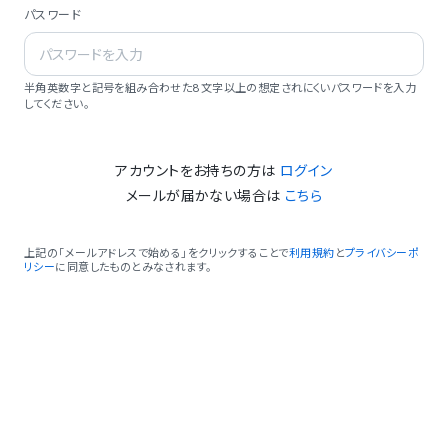
パスワード
半角英数字と記号を組み合わせた8文字以上の想定されにくいパスワードを入力
してください。
アカウントをお持ちの方は
ログイン
メールが届かない場合は
こちら
上記の「メールアドレスで始める」をクリックすることで
利用規約
と
プライバシーポ
リシー
に同意したものとみなされます。