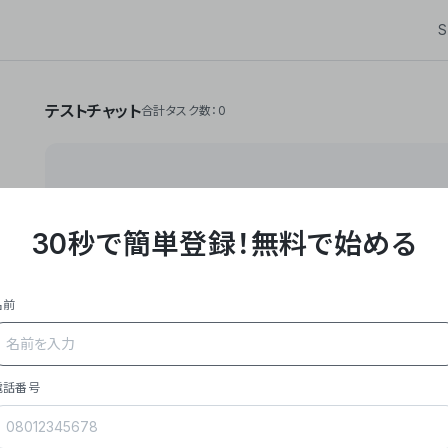
S
テストチャット
合計タスク数：0
30秒で簡単登録！
無料で始める
**Yoom株式会社は、ビジネスオートメーションSaaS
API・RPA・OCRなどの技術をノーコードで組み合
作業やデスクワークを自動化するサービスを提供して
名前
### 事業内容
- **主力プロダクト「Yoom」**: SaaS連携デ
メール対応、請求書処理、日報作成などの業務を自動
を重視し、セールスからバックオフィスまで対応。
電話番号
- **実績**: 国内利用社数20,000社超、直近成
成長。
- **強み**: すべての自動化技術を1プラットフォ