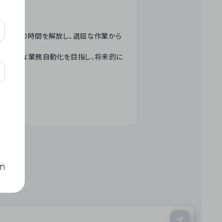
テクノロジーで人々の時間を解放し、退屈な作業から
ation」 – 世界的な業務自動化を目指し、将来的に