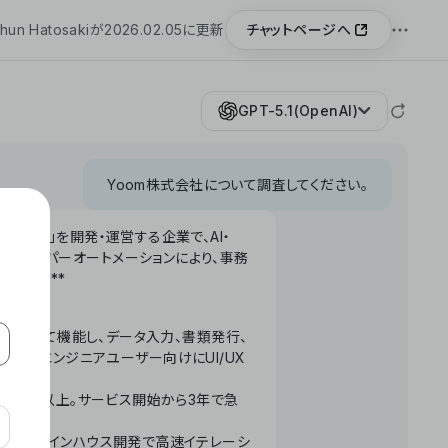
チャットページへ
hun Hatosakiが2026.02.05に更新
GPT-5.1(OpenAI)
Yoom株式会社について調査してください。
「Yoom」を開発・運営する企業で、AI・
わせたハイパーオートメーションにより、事務
います。**
ータベースとして機能し、データ入力、書類発行、
化。非エンジニアユーザー向けにUI/UX
長率300%以上。サービス開始から3年で急
ームで完結。インハウス開発で高速イテレーシ