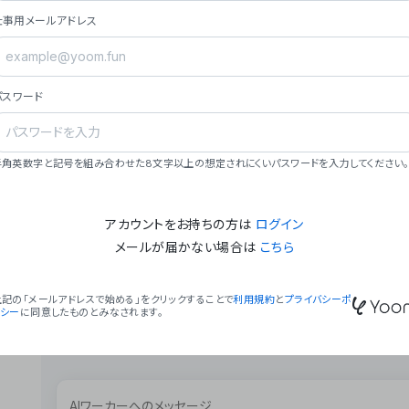
ョン（週2回以上デプロイ）。
仕事用メールアドレス
### ミッション・ビジョン
- **ミッション**: 「We Make Time」 – 
自由に。
パスワード
- **ビジョン**: 「Global Business Autom
売上1,000億円規模の事業構築。
### 会社概要
半角英数字と記号を組み合わせた8文字以上の想定されにくいパスワードを入力してください。
- **代表者**: 波戸﨑 駿（代表取締役）。
アカウントをお持ちの方は
ログイン
メールが届かない場合は
こちら
上記の「メールアドレスで始める」をクリックすることで
利用規約
と
プライバシーポ
リシー
に同意したものとみなされます。