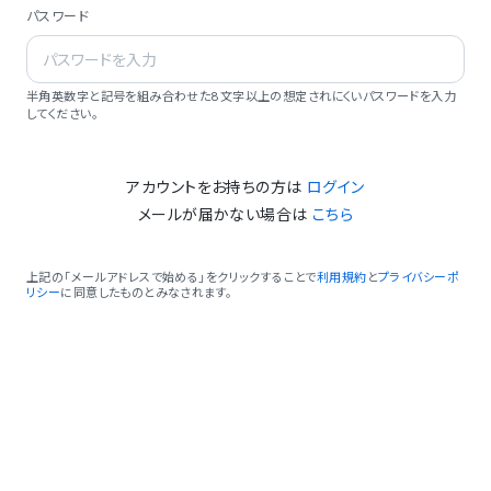
パスワード
半角英数字と記号を組み合わせた8文字以上の想定されにくいパスワードを入力
してください。
アカウントをお持ちの方は
ログイン
メールが届かない場合は
こちら
上記の「メールアドレスで始める」をクリックすることで
利用規約
と
プライバシーポ
リシー
に同意したものとみなされます。