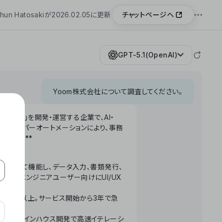
チャットページへ
hun Hatosakiが2026.02.05に更新
GPT-5.1(OpenAI)
Yoom株式会社について調査してください。
「Yoom」を開発・運営する企業で、AI・
わせたハイパーオートメーションにより、事務
います。**
ータベースとして機能し、データ入力、書類発行、
化。非エンジニアユーザー向けにUI/UX
長率300%以上。サービス開始から3年で急
ームで完結。インハウス開発で高速イテレーシ