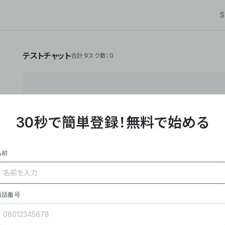
S
テストチャット
合計タスク数：0
30秒で簡単登録！
無料で始める
**Yoom株式会社は、ビジネスオートメーションSaaS
API・RPA・OCRなどの技術をノーコードで組み合
作業やデスクワークを自動化するサービスを提供して
名前
### 事業内容
- **主力プロダクト「Yoom」**: SaaS連携デ
メール対応、請求書処理、日報作成などの業務を自動
を重視し、セールスからバックオフィスまで対応。
電話番号
- **実績**: 国内利用社数20,000社超、直近成
成長。
- **強み**: すべての自動化技術を1プラットフォ