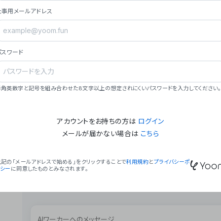
ョン（週2回以上デプロイ）。
仕事用メールアドレス
### ミッション・ビジョン
- **ミッション**: 「We Make Time」 – 
自由に。
パスワード
- **ビジョン**: 「Global Business Autom
売上1,000億円規模の事業構築。
### 会社概要
半角英数字と記号を組み合わせた8文字以上の想定されにくいパスワードを入力してください。
- **代表者**: 波戸﨑 駿（代表取締役）。
アカウントをお持ちの方は
ログイン
メールが届かない場合は
こちら
上記の「メールアドレスで始める」をクリックすることで
利用規約
と
プライバシーポ
リシー
に同意したものとみなされます。