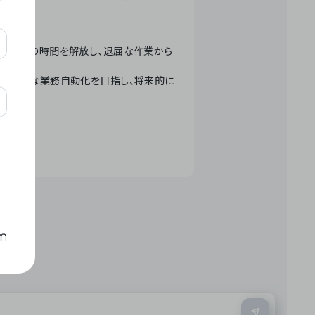
テクノロジーで人々の時間を解放し、退屈な作業から
ation」 – 世界的な業務自動化を目指し、将来的に