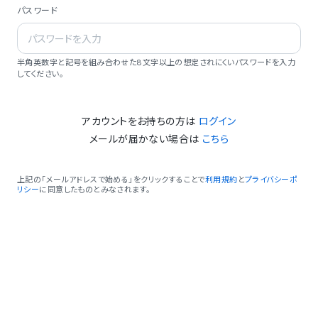
パスワード
半角英数字と記号を組み合わせた8文字以上の想定されにくいパスワードを入力
してください。
アカウントをお持ちの方は
ログイン
メールが届かない場合は
こちら
上記の「メールアドレスで始める」をクリックすることで
利用規約
と
プライバシーポ
リシー
に同意したものとみなされます。