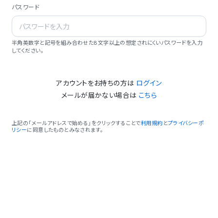
パスワード
半角英数字と記号を組み合わせた8文字以上の想定されにくいパスワードを入力
してください。
アカウントをお持ちの方は
ログイン
メールが届かない場合は
こちら
上記の「メールアドレスで始める」をクリックすることで
利用規約
と
プライバシーポ
リシー
に同意したものとみなされます。