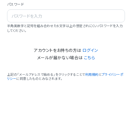
パスワード
半角英数字と記号を組み合わせた8文字以上の想定されにくいパスワードを入力
してください。
アカウントをお持ちの方は
ログイン
メールが届かない場合は
こちら
上記の「メールアドレスで始める」をクリックすることで
利用規約
と
プライバシーポ
リシー
に同意したものとみなされます。