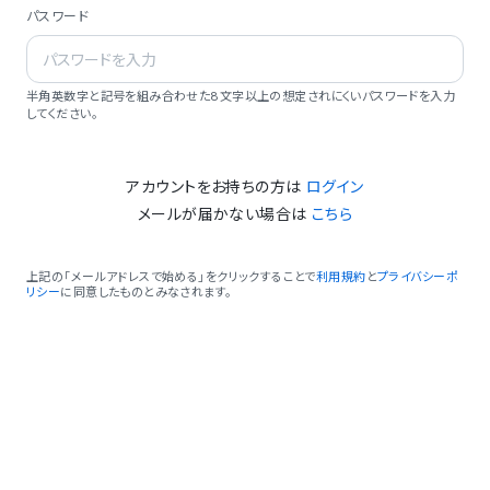
パスワード
半角英数字と記号を組み合わせた8文字以上の想定されにくいパスワードを入力
してください。
アカウントをお持ちの方は
ログイン
メールが届かない場合は
こちら
上記の「メールアドレスで始める」をクリックすることで
利用規約
と
プライバシーポ
リシー
に同意したものとみなされます。