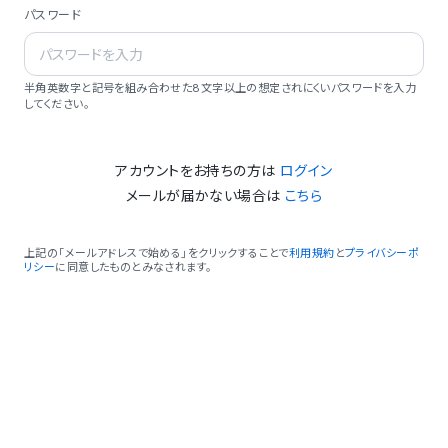
パスワード
半角英数字と記号を組み合わせた8文字以上の想定されにくいパスワードを入力
してください。
アカウントをお持ちの方は
ログイン
メールが届かない場合は
こちら
上記の「メールアドレスで始める」をクリックすることで
利用規約
と
プライバシーポ
リシー
に同意したものとみなされます。