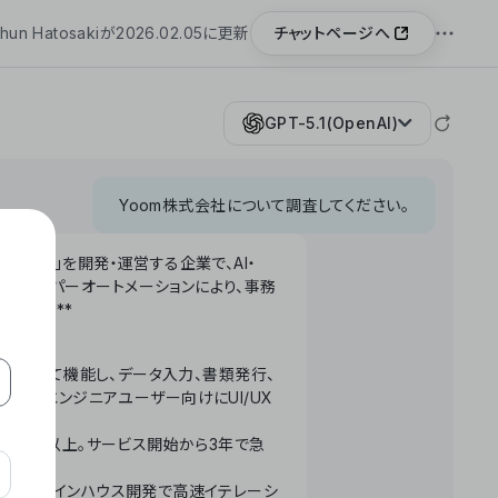
チャットページへ
hun Hatosakiが2026.02.05に更新
GPT-5.1(OpenAI)
Yoom株式会社について調査してください。
「Yoom」を開発・運営する企業で、AI・
わせたハイパーオートメーションにより、事務
います。**
ータベースとして機能し、データ入力、書類発行、
化。非エンジニアユーザー向けにUI/UX
長率300%以上。サービス開始から3年で急
ームで完結。インハウス開発で高速イテレーシ