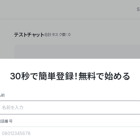
S
テストチャット
合計タスク数：0
30秒で簡単登録！
無料で始める
**Yoom株式会社は、ビジネスオートメーションSaaS
API・RPA・OCRなどの技術をノーコードで組み合
作業やデスクワークを自動化するサービスを提供して
名前
### 事業内容
- **主力プロダクト「Yoom」**: SaaS連携デ
メール対応、請求書処理、日報作成などの業務を自動
を重視し、セールスからバックオフィスまで対応。
電話番号
- **実績**: 国内利用社数20,000社超、直近成
成長。
- **強み**: すべての自動化技術を1プラットフォ