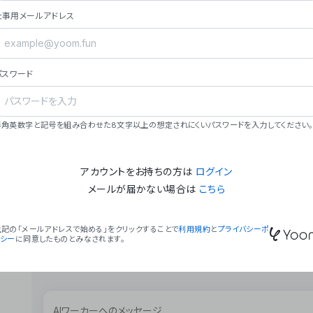
ョン（週2回以上デプロイ）。
仕事用メールアドレス
### ミッション・ビジョン
- **ミッション**: 「We Make Time」 – 
自由に。
パスワード
- **ビジョン**: 「Global Business Autom
売上1,000億円規模の事業構築。
### 会社概要
半角英数字と記号を組み合わせた8文字以上の想定されにくいパスワードを入力してください。
- **代表者**: 波戸﨑 駿（代表取締役）。
アカウントをお持ちの方は
ログイン
メールが届かない場合は
こちら
上記の「メールアドレスで始める」をクリックすることで
利用規約
と
プライバシーポ
リシー
に同意したものとみなされます。