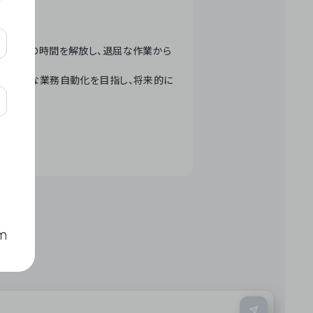
テクノロジーで人々の時間を解放し、退屈な作業から
ation」 – 世界的な業務自動化を目指し、将来的に