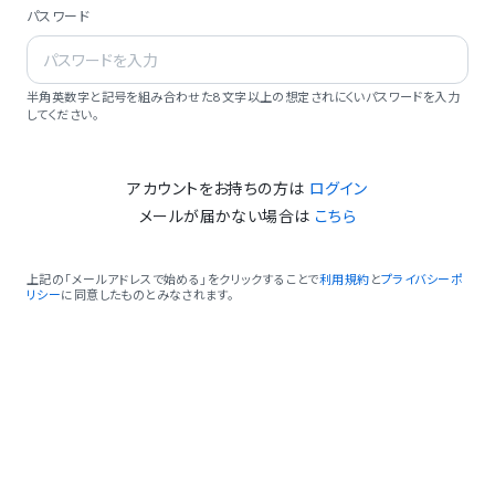
パスワード
半角英数字と記号を組み合わせた8文字以上の想定されにくいパスワードを入力
してください。
アカウントをお持ちの方は
ログイン
メールが届かない場合は
こちら
上記の「メールアドレスで始める」をクリックすることで
利用規約
と
プライバシーポ
リシー
に同意したものとみなされます。