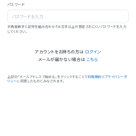
パスワード
半角英数字と記号を組み合わせた8文字以上の想定されにくいパスワードを入力
してください。
アカウントをお持ちの方は
ログイン
メールが届かない場合は
こちら
上記の「メールアドレスで始める」をクリックすることで
利用規約
と
プライバシーポ
リシー
に同意したものとみなされます。