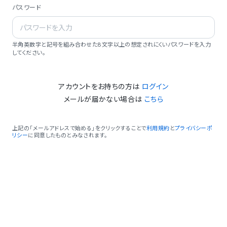
パスワード
半角英数字と記号を組み合わせた8文字以上の想定されにくいパスワードを入力
してください。
アカウントをお持ちの方は
ログイン
メールが届かない場合は
こちら
上記の「メールアドレスで始める」をクリックすることで
利用規約
と
プライバシーポ
リシー
に同意したものとみなされます。