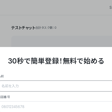
S
テストチャット
合計タスク数：0
30秒で簡単登録！
無料で始める
**Yoom株式会社は、ビジネスオートメーションSaaS
API・RPA・OCRなどの技術をノーコードで組み合
作業やデスクワークを自動化するサービスを提供して
名前
### 事業内容
- **主力プロダクト「Yoom」**: SaaS連携デ
メール対応、請求書処理、日報作成などの業務を自動
を重視し、セールスからバックオフィスまで対応。
電話番号
- **実績**: 国内利用社数20,000社超、直近成
成長。
- **強み**: すべての自動化技術を1プラットフォ