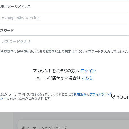
ョン（週2回以上デプロイ）。
仕事用メールアドレス
### ミッション・ビジョン
- **ミッション**: 「We Make Time」 – 
自由に。
パスワード
- **ビジョン**: 「Global Business Autom
売上1,000億円規模の事業構築。
### 会社概要
半角英数字と記号を組み合わせた8文字以上の想定されにくいパスワードを入力してください。
- **代表者**: 波戸﨑 駿（代表取締役）。
アカウントをお持ちの方は
ログイン
メールが届かない場合は
こちら
上記の「メールアドレスで始める」をクリックすることで
利用規約
と
プライバシーポ
リシー
に同意したものとみなされます。