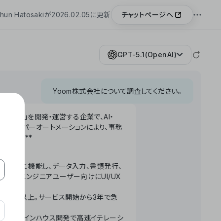
チャットページへ
hun Hatosakiが2026.02.05に更新
GPT-5.1(OpenAI)
Yoom株式会社について調査してください。
「Yoom」を開発・運営する企業で、AI・
わせたハイパーオートメーションにより、事務
います。**
ータベースとして機能し、データ入力、書類発行、
化。非エンジニアユーザー向けにUI/UX
長率300%以上。サービス開始から3年で急
ームで完結。インハウス開発で高速イテレーシ