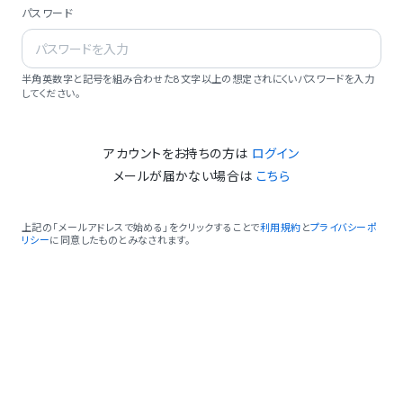
パスワード
半角英数字と記号を組み合わせた8文字以上の想定されにくいパスワードを入力
してください。
アカウントをお持ちの方は
ログイン
メールが届かない場合は
こちら
上記の「メールアドレスで始める」をクリックすることで
利用規約
と
プライバシーポ
リシー
に同意したものとみなされます。