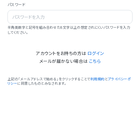
パスワード
半角英数字と記号を組み合わせた8文字以上の想定されにくいパスワードを入力
してください。
アカウントをお持ちの方は
ログイン
メールが届かない場合は
こちら
上記の「メールアドレスで始める」をクリックすることで
利用規約
と
プライバシーポ
リシー
に同意したものとみなされます。